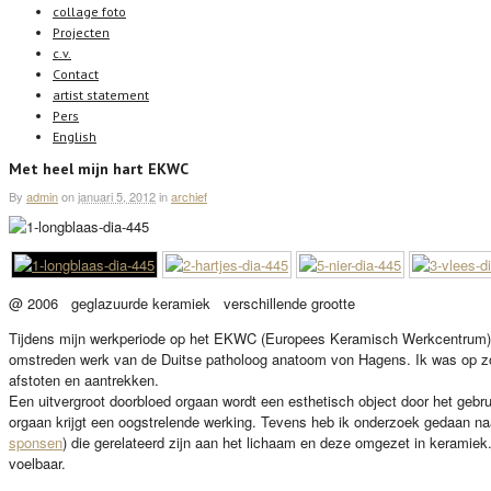
collage foto
Projecten
c.v.
Contact
artist statement
Pers
English
Met heel mijn hart EKWC
By
admin
on
januari 5, 2012
in
archief
@ 2006 geglazuurde keramiek verschillende grootte
Tijdens mijn werkperiode op het EKWC (Europees Keramisch Werkcentrum) he
omstreden werk van de Duitse patholoog anatoom von Hagens. Ik was op z
afstoten en aantrekken.
Een uitvergroot doorbloed orgaan wordt een esthetisch object door het geb
orgaan krijgt een oogstrelende werking. Tevens heb ik onderzoek gedaan na
sponsen
) die gerelateerd zijn aan het lichaam en deze omgezet in keramiek.
voelbaar.