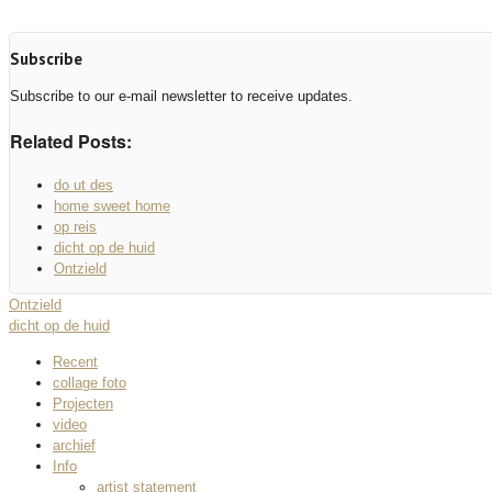
Subscribe
Subscribe to our e-mail newsletter to receive updates.
Related Posts:
do ut des
home sweet home
op reis
dicht op de huid
Ontzield
Ontzield
dicht op de huid
Recent
collage foto
Projecten
video
archief
Info
artist statement