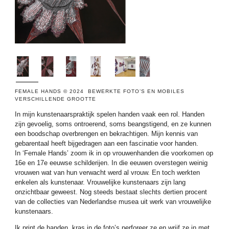
FEMALE HANDS © 2024 BEWERKTE FOTO’S EN MOBILES
VERSCHILLENDE GROOTTE
In mijn kunstenaarspraktijk spelen handen vaak een rol. Handen
zijn gevoelig, soms ontroerend, soms beangstigend, en ze kunnen
een boodschap overbrengen en bekrachtigen. Mijn kennis van
gebarentaal heeft bijgedragen aan een fascinatie voor handen.
In ‘Female Hands’ zoom ik in op vrouwenhanden die voorkomen op
16e en 17e eeuwse schilderijen. In die eeuwen overstegen weinig
vrouwen wat van hun verwacht werd al vrouw. En toch werkten
enkelen als kunstenaar. Vrouwelijke kunstenaars zijn lang
onzichtbaar geweest. Nog steeds bestaat slechts dertien procent
van de collecties van Nederlandse musea uit werk van vrouwelijke
kunstenaars.
Ik print de handen, kras in de foto’s perforeer ze en wrijf ze in met