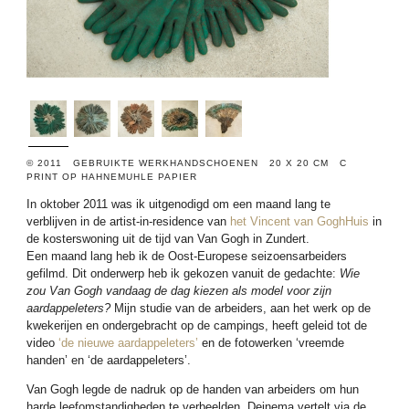
© 2011 GEBRUIKTE WERKHANDSCHOENEN 20 X 20 CM C
PRINT OP HAHNEMUHLE PAPIER
In oktober 2011 was ik uitgenodigd om een maand lang te
verblijven in de artist-in-residence van
het Vincent van GoghHuis
in
de kosterswoning uit de tijd van Van Gogh in Zundert.
Een maand lang heb ik de Oost-Europese seizoensarbeiders
gefilmd. Dit onderwerp heb ik gekozen vanuit de gedachte:
Wie
zou Van Gogh vandaag de dag kiezen als model voor zijn
aardappeleters?
Mijn studie van de arbeiders, aan het werk op de
kwekerijen en ondergebracht op de campings, heeft geleid tot de
video
‘de nieuwe aardappeleters’
en de fotowerken ‘vreemde
handen’ en ‘de aardappeleters’.
Van Gogh legde de nadruk op de handen van arbeiders om hun
harde leefomstandigheden te verbeelden. Deinema vertelt via de